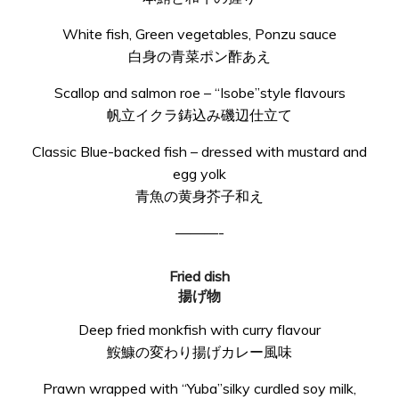
White fish, Green vegetables, Ponzu sauce
白身の青菜ポン酢あえ
Scallop and salmon roe – “Isobe”style flavours
帆立イクラ鋳込み磯辺仕立て
Classic Blue-backed fish – dressed with mustard and
egg yolk
青魚の黄身芥子和え
———-
Fried dish
揚げ物
Deep fried monkfish with curry flavour
鮟鱇の変わり揚げカレー風味
Prawn wrapped with “Yuba”silky curdled soy milk,