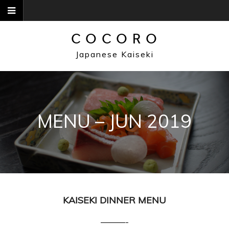
Skip
to
content
COCORO
Japanese Kaiseki
MENU – JUN 2019
KAISEKI DINNER MENU
———-