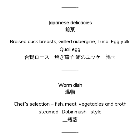
———-
Japanese delicacies
前菜
Braised duck breasts, Grilled aubergine, Tuna, Egg yolk,
Quail egg
合鴨ロース 焼き茄子 鮪のユッケ 鶉玉
———-
Warm dish
温物
Chef’s selection – fish, meat, vegetables and broth
steamed “Dobinmushi” style
土瓶蒸
———-