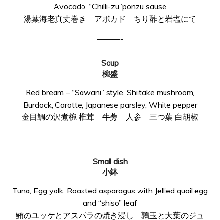
Avocado, “Chilli-zu”ponzu sause
湯葉海老真丈巻き アボカド ちり酢と岩塩にて
———-
Soup
椀盛
Red bream – “Sawani” style. Shiitake mushroom,
Burdock, Carotte, Japanese parsley, White pepper
金目鯛の沢煮椀 椎茸 牛蒡 人参 三つ葉 白胡椒
———-
Small dish
小鉢
Tuna, Egg yolk, Roasted asparagus with Jellied quail egg
and “shiso” leaf
鮪のユッケとアスパラの焼き浸し 鶉玉と大葉のジュ